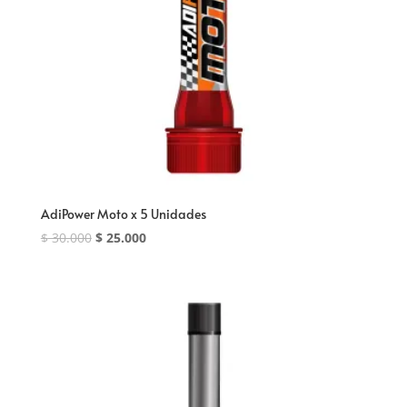
AdiPower Moto x 5 Unidades
El
El
$
30.000
$
25.000
precio
precio
original
actual
era:
es:
$ 30.000.
$ 25.000.